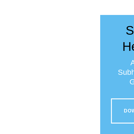
S
H
Subh
G
DO